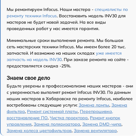
Мы ремонтируем Infocus. Наши мастера -
специалисты по
ремонту техники Infocus
. Восстановить модель INV30 для
мастеров не будет новой задачей. На все виды
проведенных работ у нас имеется гарантия.
Минимальные сроки выполнения ремонта. Мы большая
сеть мастерских техники Infocus. Мы имеем более 20 тыс.
запчастей. И возможно на наших складах
уже имеется
запчасть на модель INV30
. При заказе ремонта на сайте -
предоставляется скидка -25%.
Знаем свое дело
Будьте уверены в профессионализме наших мастеров - они
с уверенностью выполнят ремонт Infocus INV30. По данным
наших мастеров в Хабаровске по ремонту Infocus, наиболее
востребованы следующие услуги:
Замена лампы
,
Замена
фильтра
,
Ремонт системной платы
,
Перепрошивка,
восстановление ПО
,
Чистка проектора
,
Ремонт кнопок
управления
,
Замена поляризатора
,
Замена DMD-чипа
,
Замена колеса цветофильтров
,
Замена вентилятора
.