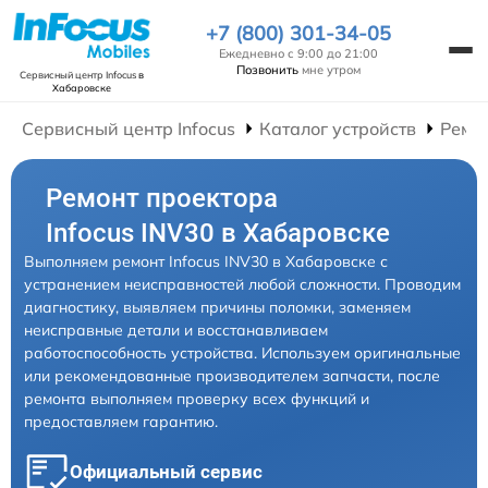
+7 (800) 301-34-05
Ежедневно с 9:00 до 21:00
Позвонить
мне утром
Сервисный центр Infocus
в
Хабаровске
Сервисный центр Infocus
Каталог устройств
Ремо
Ремонт проектора
Infocus INV30 в Хабаровске
Выполняем ремонт Infocus INV30 в Хабаровске с
устранением неисправностей любой сложности. Проводим
диагностику, выявляем причины поломки, заменяем
неисправные детали и восстанавливаем
работоспособность устройства. Используем оригинальные
или рекомендованные производителем запчасти, после
ремонта выполняем проверку всех функций и
предоставляем гарантию.
Официальный сервис